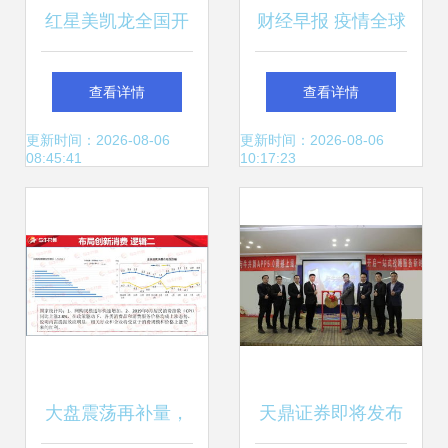
红星美凯龙全国开
财经早报 疫情全球
展“环保质量月”活
蔓延，美股收盘全
查看详情
查看详情
动，共享绿色生活
线重挫，丰田等车
更新时间：2026-08-06
更新时间：2026-08-06
08:45:41
10:17:23
—— 天鼎证券视角
企生产蒙阴影，天
解读品质生活新趋
鼎证券分析后市风
势
险
大盘震荡再补量，
天鼎证券即将发布